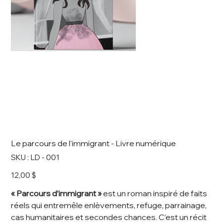
Le parcours de l'immigrant - Livre numérique
SKU
SKU :
LD - 001
LD
-
001
Prix
12,00 $
« Parcours d’immigrant »
est un roman inspiré de faits
réels qui entremêle enlèvements, refuge, parrainage,
cas humanitaires et secondes chances. C’est un récit