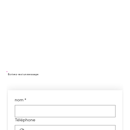
Écrivez - moi un message
nom
*
Téléphone