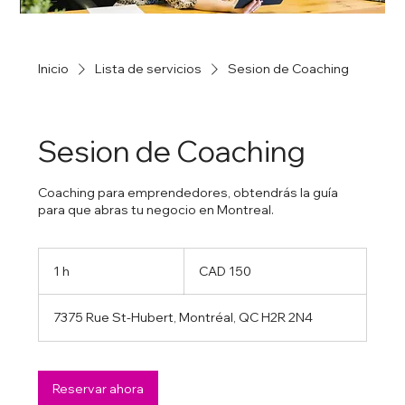
Inicio
Lista de servicios
Sesion de Coaching
Sesion de Coaching
Coaching para emprendedores, obtendrás la guía
150
dólares
1 h
1
CAD 150
canadienses
7375 Rue St-Hubert, Montréal, QC H2R 2N4
Reservar ahora