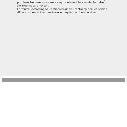
pour les entrepreneurs comme vous qui souhaitent faire valider leur idée
d'entreprise par un expert.
En résumé, le coaching pour entrepreneurs est une stratégie qui vous aide à
affiner vos idées et à les transformer en un plan d'actions concrètes.